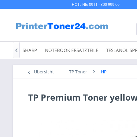
HOTLINE: 0911 - 300 999 60
XEROX
SHARP
NOTEBOOK ERSATZTEILE
TESLANOL SP

Übersicht
TP Toner
HP
TP Premium Toner yellow