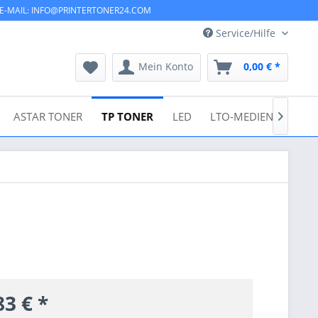
E-MAIL: INFO@PRINTERTONER24.COM
Service/Hilfe
Mein Konto
0,00 € *
ASTAR TONER
TP TONER
LED
LTO-MEDIEN
USV

83 € *