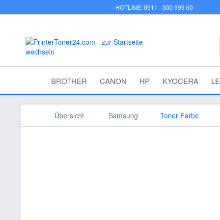
HOTLINE: 0911 - 300 999 60
BROTHER
CANON
HP
KYOCERA
L
Übersicht
Samsung
Toner Farbe
Samsung Toner yellow für
3160FN