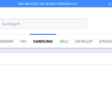
WIR BERATEN SIE GERNE PERSÖNLICH!
E
EXMARK
OKI
SAMSUNG
DELL
DEVELOP
EPSO
 CLP-300/N - CLP-Y300A CLX-216
34,40