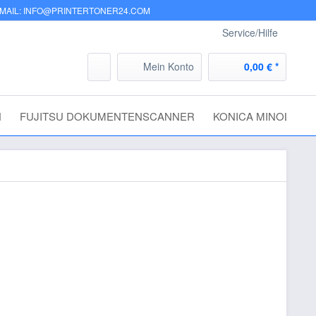
-MAIL: INFO@PRINTERTONER24.COM
Service/Hilfe
Mein Konto
0,00 € *
N
FUJITSU DOKUMENTENSCANNER
KONICA MINOLTA
0 CLX-
 € *